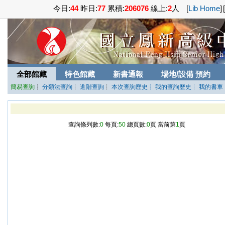
今日:
44
昨日:
77
累積:
206076
線上:
2
人
[
Lib Home
]
[
全部館藏
特色館藏
新書通報
場地/設備 預約
簡易查詢
┊
分類法查詢
┊
進階查詢
┊
本次查詢歷史
┊ 我的查詢歷史
┊ 我的書車
查詢條列數:
0
每頁:
50
總頁數:
0
頁 當前第
1
頁