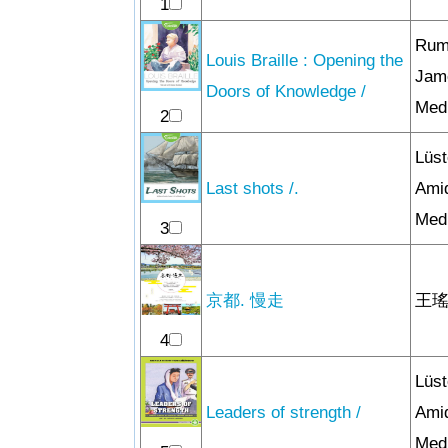
1
Rum
Louis Braille : Opening the
Jame
Doors of Knowledge /
Medi
2
Lüs
Last shots /.
Amid
Med
3
京都. 慢走
王瑤
4
Lüs
Leaders of strength /
Amid
Med