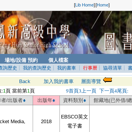
[
Lib Home
]
[
Home
]
場地/設備 預約
個人檔案
查詢歷史
┊ 我的查詢歷史
┊ 我的書車
┊
行事曆
┊ 協尋清單
┊ 
Back
加入我的書車
層面導覽
:
1
頁 當前第
1
頁
首頁
上一頁
下一頁
尾頁
9
3
4
:
作者/出版者
出版年
資料類別
館藏地(已外借/總
EBSCO英文
cket Media,
2018
電子書