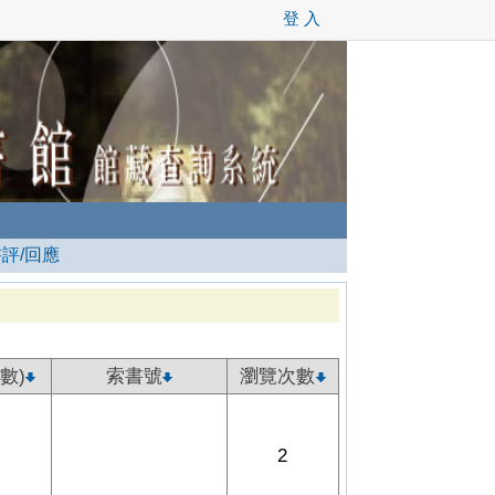
登 入
書評/回應
數)
索書號
瀏覽次數
2