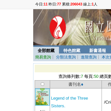
今日:
11
昨日:
77
累積:
206043
線上:
1
人
全部館藏
特色館藏
新書通報
簡易查詢
┊
分類法查詢
┊
進階查詢
┊
本次
查詢條列數:
7
每頁:
50
總頁數
書刊名
Legend of the Three
/Cri
Sisters.